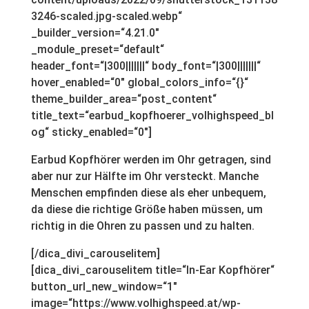
3246-scaled.jpg-scaled.webp“
_builder_version=“4.21.0″
_module_preset=“default“
header_font=“|300|||||||“ body_font=“|300|||||||“
hover_enabled=“0″ global_colors_info=“{}“
theme_builder_area=“post_content“
title_text=“earbud_kopfhoerer_volhighspeed_bl
og“ sticky_enabled=“0″]
Earbud Kopfhörer werden im Ohr getragen, sind
aber nur zur Hälfte im Ohr versteckt. Manche
Menschen empfinden diese als eher unbequem,
da diese die richtige Größe haben müssen, um
richtig in die Ohren zu passen und zu halten.
[/dica_divi_carouselitem]
[dica_divi_carouselitem title=“In-Ear Kopfhörer“
button_url_new_window=“1″
image=“https://www.volhighspeed.at/wp-