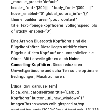
_module_preset=“default“
header_font=“|300|||||||“ body_font=“|300|||||||“
hover_enabled=“0″ global_colors_info=“{}“
theme_builder_area=“post_content“
title_text=“buegelkopfhoerer_volhighspeed_blo
g“ sticky_enabled=“0″]
Eine Art von Bluetooth Kopfhörer sind die
Bügelkopfhörer. Diese liegen mithilfe eines
Bügels auf dem Kopf auf und umschließen die
Ohren. Mittlerweile gibt es auch
Noise-
Cancelling-Kopfhörer
. Diese reduzieren
Umweltgeräusche und schaffen so die optimale
Bedingungen, Musik zu hören.
[/dica_divi_carouselitem]
[dica_divi_carouselitem title=“Earbud
Kopfhörer“ button_url_new_window=“1″
image=“https://www.volhighspeed.at/wp-
content/uploads/2022/09/shutterstock_131138