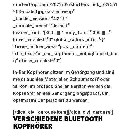
content/uploads/2022/09/shutterstock_739561
903-scaled.jpg-scaled.webp“
_builder_version=“4.21.0″
_module_preset=“default“
header_font=“|300|||||||“ body_font=“|300|||||||“
hover_enabled=“0″ global_colors_info=“{}“
theme_builder_area=“post_content“
title_text=“in_ear_kopfhoerer_volhighspeed_blo
g“ sticky_enabled=“0″]
In-Ear Kopfhörer sitzen im Gehörgang und sind
meist aus den Materialien Schaumstoff oder
Silikon. Im professionellen Bereich werden die
Kopfhörer an den Gehörgang angepasst, um
optimal im Ohr platziert zu werden.
[/dica_divi_carouselitem][/dica_divi_carousel]
VERSCHIEDENE BLUETOOTH
KOPFHÖRER