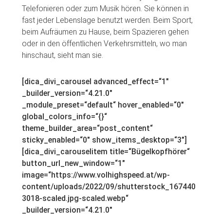
Telefonieren oder zum Musik hören. Sie können in
fast jeder Lebenslage benutzt werden. Beim Sport,
beim Aufräumen zu Hause, beim Spazieren gehen
oder in den öffentlichen Verkehrsmitteln, wo man
hinschaut, sieht man sie.
[dica_divi_carousel advanced_effect=“1″
_builder_version=“4.21.0″
_module_preset=“default“ hover_enabled=“0″
global_colors_info=“{}“
theme_builder_area=“post_content“
sticky_enabled=“0″ show_items_desktop=“3″]
[dica_divi_carouselitem title=“Bügelkopfhörer“
button_url_new_window=“1″
image=“https://www.volhighspeed.at/wp-
content/uploads/2022/09/shutterstock_167440
3018-scaled.jpg-scaled.webp“
_builder_version=“4.21.0″