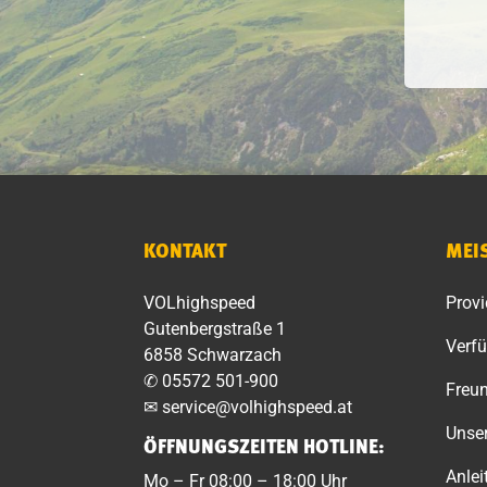
KONTAKT
MEI
VOLhighspeed
Provi
Gutenbergstraße 1
Verfü
6858 Schwarzach
✆
05572 501-900
Freu
✉
service@volhighspeed.at
Unser
ÖFFNUNGSZEITEN HOTLINE:
Anle
Mo – Fr 08:00 – 18:00 Uhr