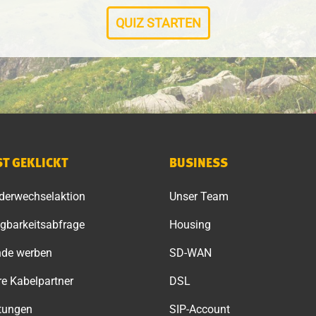
QUIZ STARTEN
ST GEKLICKT
BUSINESS
derwechselaktion
Unser Team
gbarkeitsabfrage
Housing
nde werben
SD-WAN
e Kabelpartner
DSL
itungen
SIP-Account