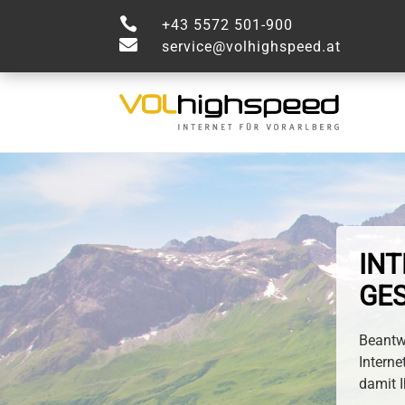

+43 5572 501-900

service@volhighspeed.at
INT
GES
Beantwo
Interne
damit I