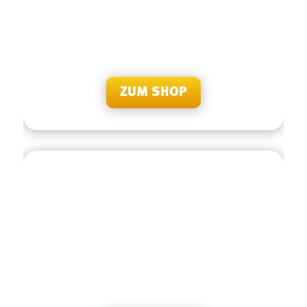
BESUCHEN SIE UNS
Sie haben Fragen oder Anliegen? Besuchen Sie uns
doch persönlich in unserer Servicestelle in Schwarzach
im Russmedia Gebäude.
ZUM SHOP
BEWERTEN SIE UNS
Sie haben bereits Erfahrungen mit unseren Produkten
und unserem Team gemacht? Dann freuen wir uns auf
Ihre Bewertung!