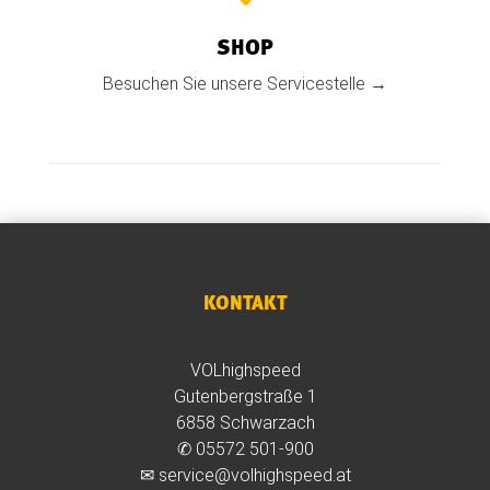
SHOP
Besuchen Sie unsere Servicestelle →
KONTAKT
VOLhighspeed
Gutenbergstraße 1
6858 Schwarzach
✆
05572 501-900
✉
service@volhighspeed.at