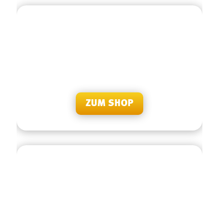
BESUCHEN SIE UNS
Sie haben Fragen oder Anliegen? Besuchen Sie uns
doch persönlich in unserer Servicestelle in Schwarzach
im Russmedia Gebäude.
ZUM SHOP
BEWERTEN SIE UNS
Sie haben bereits Erfahrungen mit unseren Produkten
und unserem Team gemacht? Dann freuen wir uns auf