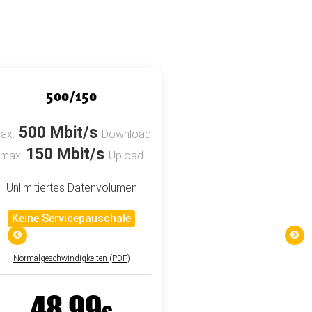
500/150
500 Mbit/s
ax.
Download
150 Mbit/s
max.
Upload
Unlimitiertes Datenvolumen
Keine Servicepauschale
Normalgeschwindigkeiten (PDF)
48,99