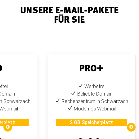
UNSERE E-MAIL-PAKETE
FÜR SIE
O
PRO+
N
frei
Werbefrei
N
 Domain
Beliebte Domain
N
in Schwarzach
Rechenzentrum in Schwarzach
N
Webmail
Modernes Webmail
erplatz
2 GB Speicherplatz