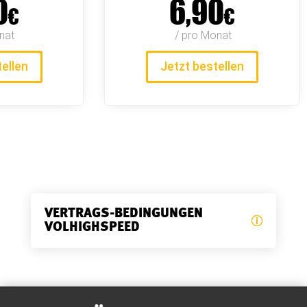
0
6,90
€
€
nat
 / pro Monat
tellen
Jetzt bestellen
VERTRAGS-BEDINGUNGEN
VOLHIGHSPEED