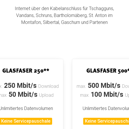
Internet über den Kabelanschluss für Tschagguns,
Vandans, Schruns, Bartholomäberg, St. Anton im
Montafon, Silbertal, Gaschurn und Partenen
GLASFASER 250**
GLASFASER 500
250 Mbit/s
500 Mbit/s
.
Download
max.
Do
50 Mbit/s
100 Mbit/s
max.
Upload
max.
U
Unlimitiertes Datenvolumen
Unlimitiertes Datenvol
Keine Servicepauschale
Keine Servicepausch