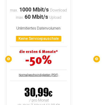
1000 Mbit/s
max.
Download
60 Mbit/s
max.
Upload
Unlimitiertes Datenvolumen
Keine Servicepauschale
die ersten 6 Monate*
-50
%
Normalgeschwindigkeiten (PDF)
30,99
€
 / pro Monat