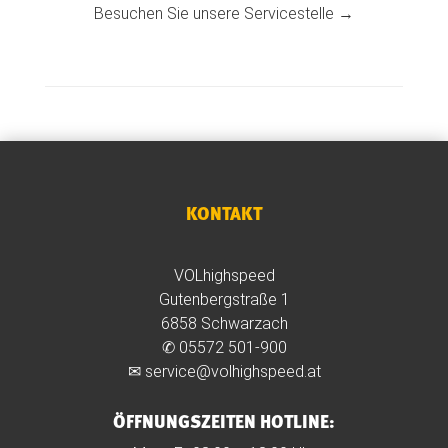
Besuchen Sie unsere Servicestelle →
KONTAKT
VOLhighspeed
Gutenbergstraße 1
6858 Schwarzach
✆
05572 501-900
✉
service@volhighspeed.at
ÖFFNUNGSZEITEN HOTLINE: