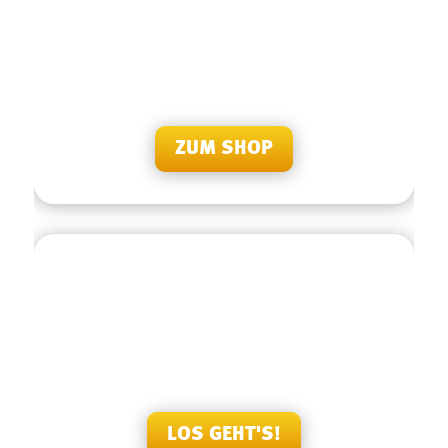
BESUCHEN SIE UNS
Sie haben Fragen oder Anliegen? Besuchen Sie uns
doch persönlich in unserer Servicestelle in Schwarzach
im Russmedia Gebäude.
ZUM SHOP
BEWERTEN SIE UNS
Sie haben bereits Erfahrungen mit unseren Produkten
und unserem Team gemacht? Dann freuen wir uns auf
Ihre Bewertung!
LOS GEHT'S!