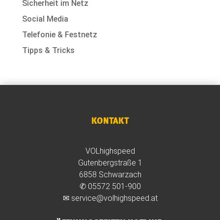
Sicherheit im Netz
Social Media
Telefonie & Festnetz
Tipps & Tricks
KONTAKT
VOLhighspeed
Gutenbergstraße 1
6858 Schwarzach
✆
05572 501-900
✉
service@volhighspeed.at