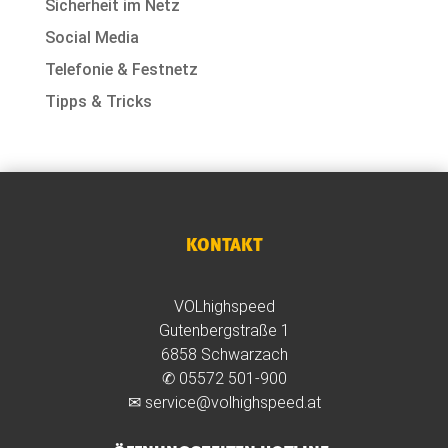
Sicherheit im Netz
Social Media
Telefonie & Festnetz
Tipps & Tricks
KONTAKT
VOLhighspeed
Gutenbergstraße 1
6858 Schwarzach
✆
05572 501-900
✉
service@volhighspeed.at