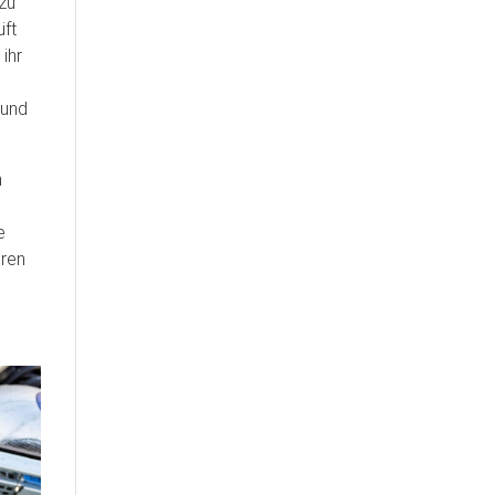
zu
üft
ihr
 und
n
e
eren