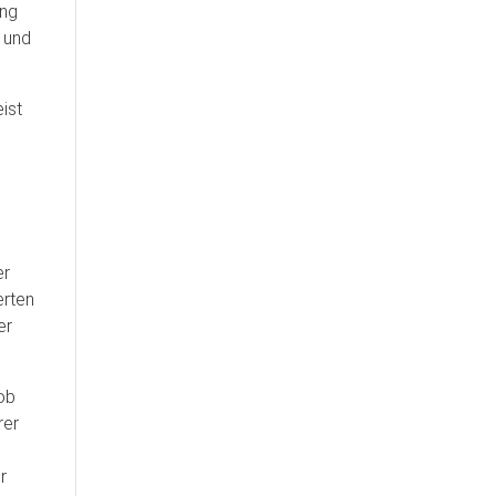
ung
t und
ist
er
erten
er
 ob
rer
t
r