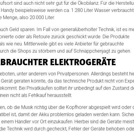
ort sind auch nicht sehr gut für die Ökobilanz. Für die Herstell
in Handy beispielsweise werden ca. 1.280 Liter Wasser verbrauch
 Menge, also 20.000 Liter.
uch Geld sparen. Im Fall von generalüberholter Technik, ist es me
onierte oder als Retoure zurück geschickt wurde. Die Produkte
s wie neu. Mittlerweile gibt es viele Anbieter für gebrauchte
 durch die Shops zu störbern und auf Schnäppchenjagt zu gehen.
GEBRAUCHTER ELEKTROGERÄTE
eboten, unter anderem von Privatpersonen. Allerdings besteht hi
Gerät geraten könnte, da das technische Produkt nicht von Exp
ekommt. Bei Privatkäufen solltet ihr unbedingt auf den Zustand d
ein nicht als Fehlkauf herausstellt.
en, ob die Musik richtig über die Kopfhörer abgespielt wird oder
ibel ist, damit der Akku problemlos geladen werden kann. Siche
r einem Händler vor Ort einzukaufen. Hierbei sind die Geräte meis
 die Technik wird durch gecheckt, Fehler der Geräte behoben ode