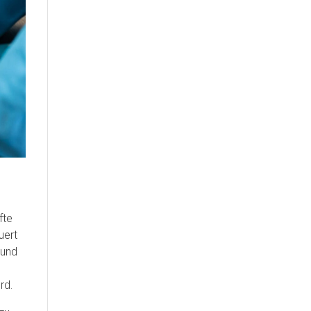
fte
uert
 und
rd.