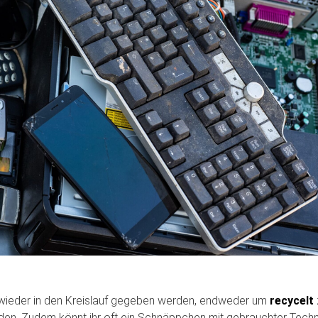
te wieder in den Kreislauf gegeben werden, endweder um
recycelt
en. Zudem könnt ihr oft ein Schnäppchen mit gebrauchter Techn