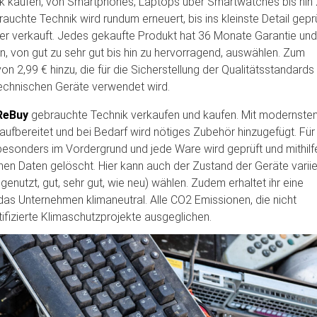
ik kaufen, von Smartphones, Laptops über Smartwatches bis hin 
uchte Technik wird rundum erneuert, bis ins kleinste Detail gepr
er verkauft. Jedes gekaufte Produkt hat 36 Monate Garantie und 
, von gut zu sehr gut bis hin zu hervorragend, auswählen. Zum
 2,99 € hinzu, die für die Sicherstellung der Qualitätsstandards
technischen Geräte verwendet wird.
ReBuy
gebrauchte Technik verkaufen und kaufen. Mit modernste
ufbereitet und bei Bedarf wird nötiges Zubehör hinzugefügt. Für
besonders im Vordergrund und jede Ware wird geprüft und mithilf
n Daten gelöscht. Hier kann auch der Zustand der Geräte varii
genutzt, gut, sehr gut, wie neu) wählen. Zudem erhaltet ihr eine
as Unternehmen klimaneutral. Alle CO2 Emissionen, die nicht
fizierte Klimaschutzprojekte ausgeglichen.