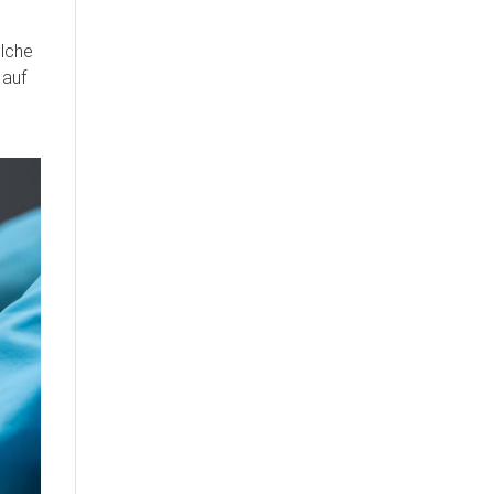
elche
 auf