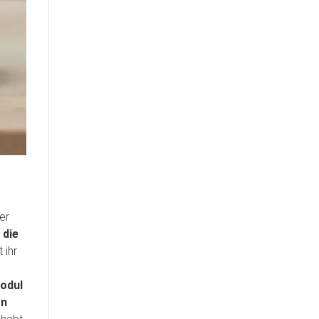
er
 die
 ihr
modul
on