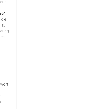
n in
n
eb
“
 die
n zu
ösung
lest
swort
n
h