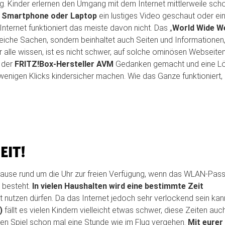
ig. Kinder erlernen den Umgang mit dem Internet mittlerweile scho
, Smartphone oder Laptop
ein lustiges Video geschaut oder ei
Internet funktioniert das meiste davon nicht. Das „
World Wide W
freiche Sachen, sondern beinhaltet auch Seiten und Informationen,
r alle wissen, ist es nicht schwer, auf solche ominösen Webseite
 der
FRITZ!Box-Hersteller AVM
Gedanken gemacht und eine L
 wenigen Klicks kindersicher machen. Wie das Ganze funktioniert, 
EIT!
Hause rund um die Uhr zur freien Verfügung, wenn das WLAN-Pas
g besteht.
In vielen Haushalten wird eine bestimmte Zeit
net nutzen dürfen. Da das Internet jedoch sehr verlockend sein kan
)
fällt es vielen Kindern vielleicht etwas schwer, diese Zeiten auc
en Spiel schon mal eine Stunde wie im Flug vergehen.
Mit eurer