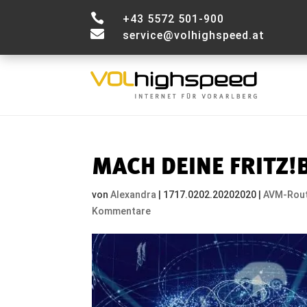

+43 5572 501-900

service@volhighspeed.at
MACH DEINE FRITZ!
von
Alexandra
|
1717.0202.20202020
|
AVM-Rout
Kommentare