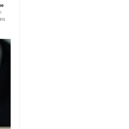
ne
h
ins