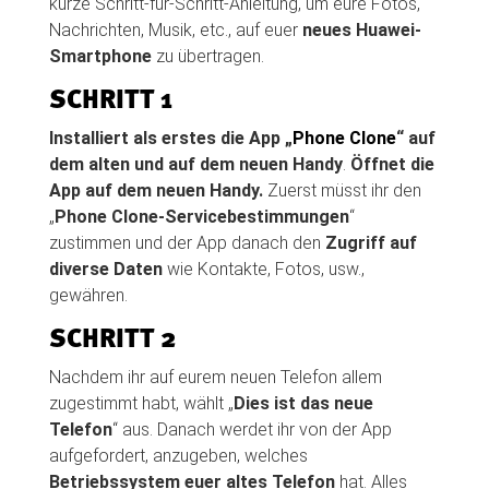
kurze Schritt-für-Schritt-Anleitung, um eure Fotos,
Nachrichten, Musik, etc., auf euer
neues Huawei-
Smartphone
zu übertragen.
SCHRITT 1
Installiert als erstes die App „
Phone Clone
“ auf
dem alten und auf dem neuen Handy
.
Öffnet die
App auf dem neuen Handy.
Zuerst müsst ihr den
„
Phone Clone-Servicebestimmungen
“
zustimmen und der App danach den
Zugriff auf
diverse Daten
wie Kontakte, Fotos, usw.,
gewähren.
SCHRITT 2
Nachdem ihr auf eurem neuen Telefon allem
zugestimmt habt, wählt „
Dies ist das neue
Telefon
“ aus. Danach werdet ihr von der App
aufgefordert, anzugeben, welches
Betriebssystem euer altes Telefon
hat. Alles