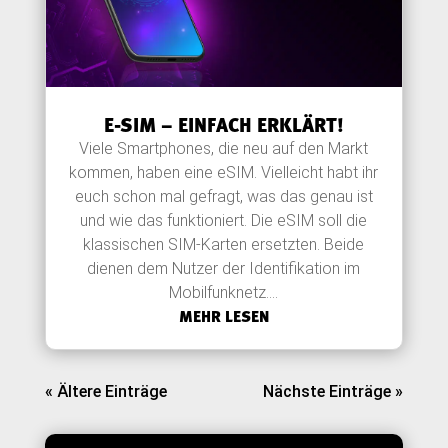
E-SIM – EINFACH ERKLÄRT!
Viele Smartphones, die neu auf den Markt
kommen, haben eine eSIM. Vielleicht habt ihr
euch schon mal gefragt, was das genau ist
und wie das funktioniert. Die eSIM soll die
klassischen SIM-Karten ersetzten. Beide
dienen dem Nutzer der Identifikation im
Mobilfunknetz....
MEHR LESEN
« Ältere Einträge
Nächste Einträge »