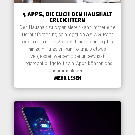
5 APPS, DIE EUCH DEN HAUSHALT
ERLEICHTERN
Den Haushalt zu organisieren kann immer eine
Herausforderung sein, egal ob als WG, Paar
oder als Familie. Von der Finanzplanung, bis
hin zum Putzplan kann oftmals etwas
vergessen werden oder unbewusst
ungerecht aufgeteilt sein. Apps können das
Zusammenleben...
MEHR LESEN