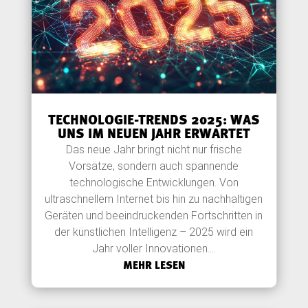
TECHNOLOGIE-TRENDS 2025: WAS
UNS IM NEUEN JAHR ERWARTET
Das neue Jahr bringt nicht nur frische
Vorsätze, sondern auch spannende
technologische Entwicklungen. Von
ultraschnellem Internet bis hin zu nachhaltigen
Geräten und beeindruckenden Fortschritten in
der künstlichen Intelligenz – 2025 wird ein
Jahr voller Innovationen....
MEHR LESEN