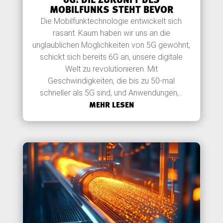
6G: DIE ZUKUNFT DES
MOBILFUNKS STEHT BEVOR
Die Mobilfunktechnologie entwickelt sich
rasant. Kaum haben wir uns an die
unglaublichen Möglichkeiten von 5G gewöhnt,
schickt sich bereits 6G an, unsere digitale
Welt zu revolutionieren. Mit
Geschwindigkeiten, die bis zu 50-mal
schneller als 5G sind, und Anwendungen,...
MEHR LESEN