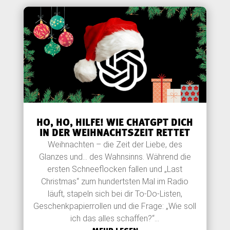
HO, HO, HILFE! WIE CHATGPT DICH
IN DER WEIHNACHTSZEIT RETTET
Weihnachten – die Zeit der Liebe, des
Glanzes und… des Wahnsinns. Während die
ersten Schneeflocken fallen und „Last
Christmas“ zum hundertsten Mal im Radio
läuft, stapeln sich bei dir To-Do-Listen,
Geschenkpapierrollen und die Frage: „Wie soll
ich das alles schaffen?“...